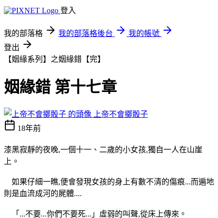
登入
我的部落格
我的部落格後台
我的帳號
登出
【姻緣系列】之姻緣錯【完】
姻緣錯 第十七章
上帝不會擲骰子
18年前
漆黑寂靜的夜晚,一個十一、二歲的小女孩,獨自一人在山崖
上。
如果仔細一瞧,便會發現女孩的身上有數不清的傷痕...而遍地
則是血流成河的屍體....
「...不要...你們不要死...」虛弱的叫聲,從床上傳來。