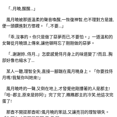
「..月曉,醒醒...」
風月曉被那道溫柔的聲音喚醒,一恢復神智,也不理對方是誰,
便一頭鑽進對方懷裡。「..不要...」
「乖,沒事的。你只是做了惡夢而已,不要怕。」一道溫和的
女聲從月曉頭上傳來,讓他頓時忘了剛剛做的惡夢。
「..謝謝妳..侍月..」怎麼感覺侍月身上的味道變了?而且..胸
部好像也縮水了...
某人一聽,理智全失,直接一腳踹在風月曉身上。「你要找侍
月嗎?我幫你叫她來!」
風月曉咚的一聲,又倒在地上,才發覺他剛摟著的人是郡主!
「哈~郡主,原來是妳阿!」完了完了,瞧瞧郡主的冷笑,他這次完
蛋了!
那壺不開提那壺呢?風月曉的笨話,又讓亮羽的理智頓失。