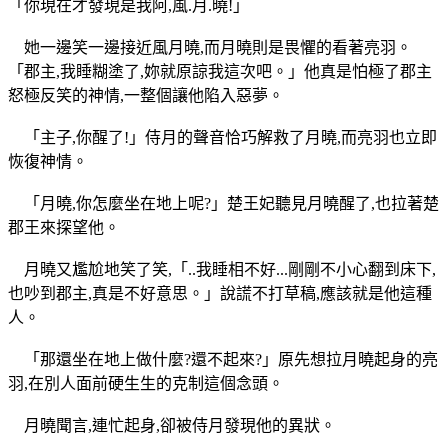
「你現在才發現是我阿,風.月.曉!」
她一邊笑一邊接近風月曉,而月曉則是畏懼的看著亮羽。
「郡主,我睡糊塗了,妳就原諒我這次吧。」他真是怕極了郡主
怒極反笑的神情,一整個讓他陷入惡夢。
「主子,你醒了!」侍月的聲音恰巧解救了月曉,而亮羽也立即
恢復神情。
「月曉,你怎麼坐在地上呢?」楚王妃聽見月曉醒了,也拉著楚
郡王來探望他。
月曉又尷尬地笑了笑,「..我睡相不好...剛剛不小心翻到床下,
也吵到郡主,真是不好意思。」說謊不打草稿,應該就是他這種
人。
「那還坐在地上做什麼?還不起來?」原先想拉月曉起身的亮
羽,在別人面前硬生生的克制這個念頭。
月曉聞言,連忙起身,卻被侍月發現他的異狀。