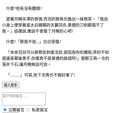
什麼?他有沒有聽錯?
望著月曉呆滯的表情,亮羽的唇角也逸出一抹微笑。「我自
小身上便穿著皇太后親賜的天蠶羽衣,普通的刀劍都傷不了
我。」這樣說,應該不會傷了月曉的心吧?
什麼?「那我不就...」白白受傷?
「本來羽兒可以將那些刺客活捉,卻因為你的攪局,弄的不知
道誰是幕後黑手,你還真不是普通的麻煩阿!」楚郡王再一次的
落井下石,讓月曉無話可說。
「..........」可惡,他下次再也不做好事了!
載入更多
公開留言
私密留言